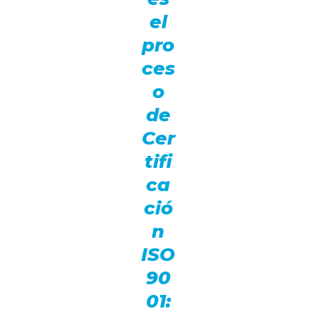
el
pro
ces
o
de
Cer
tifi
ca
ció
n
ISO
90
01: