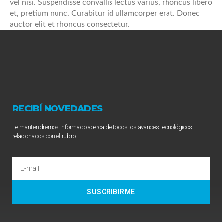
vel nisi. Suspendisse convallis lectus varius, rhoncus libero
et, pretium nunc. Curabitur id ullamcorper erat. Donec
auctor elit et rhoncus consectetur.
RECIBÍ NOVEDADES
Te mantendremos informado acerca de todos los avances tecnológicos
relacionados con el rubro.
SUSCRIBIRME